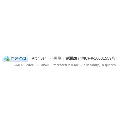
|
Archiver
|
小黑屋
|
评测28
(
沪ICP备16001559号
)
GMT+8, 2026-8-8 18:40
, Processed in 0.689287 second(s), 6 queries .